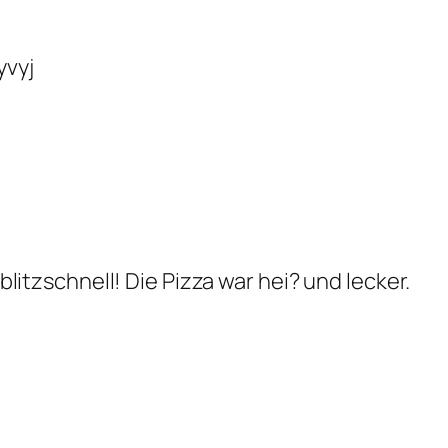
vyj
litzschnell! Die Pizza war hei? und lecker.