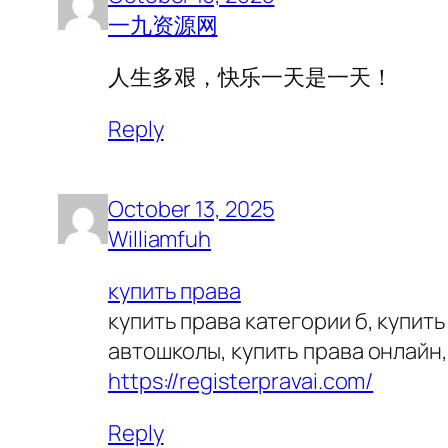
一九资源网
人生多艰，快乐一天是一天！
Reply
October 13, 2025
Williamfuh
купить права
купить права категории б, купить
автошколы, купить права онлайн,
https://registerpravai.com/
Reply