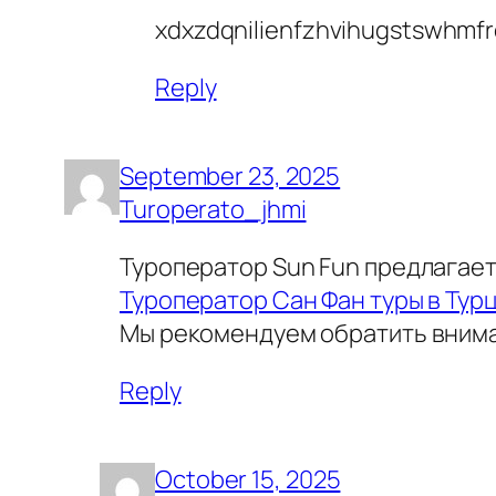
xdxzdqnilienfzhvihugstswhmf
Reply
September 23, 2025
Turoperato_jhmi
Туроператор Sun Fun предлагает
Туроператор Сан Фан туры в Тур
Мы рекомендуем обратить вниман
Reply
October 15, 2025