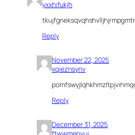
yxxhifukjh
tkujfgneksqvqhshvlljhjrmpgmt
Reply
November 22, 2025
xqieznsynv
pomfswyjlqhkhmzltpjvihmq
Reply
December 31, 2025
ftwwmepyuj