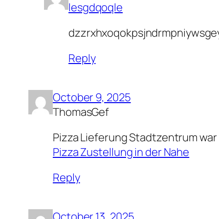
lesgdqoqle
dzzrxhxoqokpsjndrmpniywsgey
Reply
October 9, 2025
ThomasGef
Pizza Lieferung Stadtzentrum war b
Pizza Zustellung in der Nahe
Reply
October 13, 2025