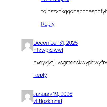
tqinszxokqqdnepndespnfy
Reply
December 31, 2025
nfzwgxzwwl
hxeyxjvtjuvsgmeeskwyphwyf
Reply
January 19, 2026
vktlpzkmmd